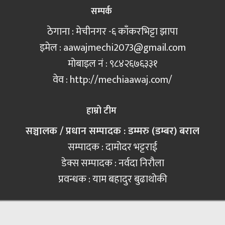
सम्पर्क
ठेगाना : मेचीनगर -६ काँकरभिट्टा झापा
इमेल :
aawajmechi2073@gmail.com
मोबाइल नं‍ : ९८४२६७६३३१
वेव : http://mechiaawaj.com/
हाम्रो टीम
सञ्चालक / प्रधान सम्पादक : डम्मरु (डम्बर) बराल
सम्पादक : दामोदर भट्टराई
डेक्स सम्पादक : नर्वदा निरौला
प्रवन्धक : याम बहादुर बुढाथोकी