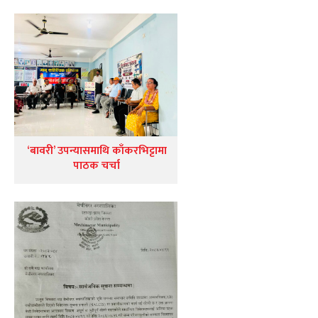
‘बावरी’ उपन्यासमाथि काँकरभिट्टामा
पाठक चर्चा