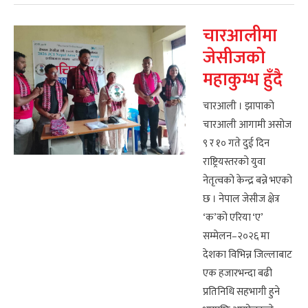
चारआलीमा
जेसीजको
महाकुम्भ हुँदै
चारआली । झापाको
चारआली आगामी असोज
९ र १० गते दुई दिन
राष्ट्रियस्तरको युवा
नेतृत्वको केन्द्र बन्ने भएको
छ । नेपाल जेसीज क्षेत्र
‘क’को एरिया ‘ए’
सम्मेलन–२०२६ मा
देशका विभिन्न जिल्लाबाट
एक हजारभन्दा बढी
प्रतिनिधि सहभागी हुने