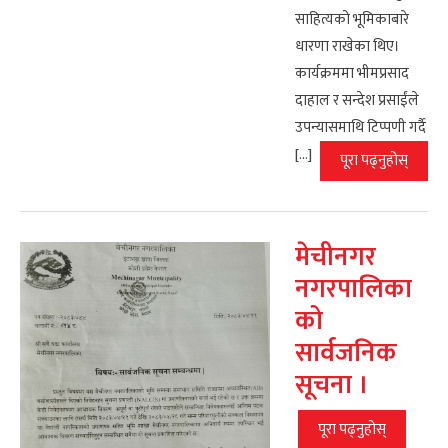
साहित्यको भूमिकाबारे
धारणा राखेका थिए।
कार्यक्रममा भीमप्रसाद
दाहाल र सन्देश प्रसाईंले
उपन्यासमाथि टिप्पणी गर्दै
[…]
पूरा पढ्नुहोस्
मेचीनगर
नगरपालिका
को
सार्वजनिक
सूचना ।
पूरा पढ्नुहोस्