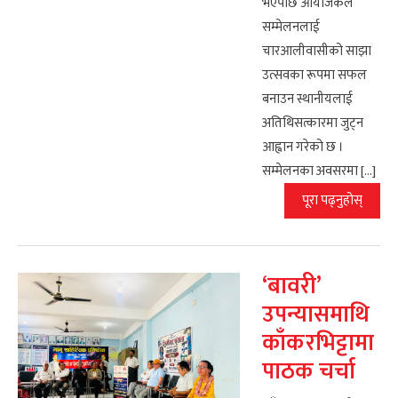
भएपछि आयोजकले
सम्मेलनलाई
चारआलीवासीको साझा
उत्सवका रूपमा सफल
बनाउन स्थानीयलाई
अतिथिसत्कारमा जुट्न
आह्वान गरेको छ ।
सम्मेलनका अवसरमा […]
पूरा पढ्नुहोस्
‘बावरी’
उपन्यासमाथि
काँकरभिट्टामा
पाठक चर्चा