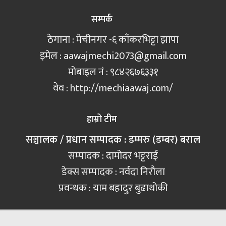
सम्पर्क
ठेगाना : मेचीनगर -६ काँकरभिट्टा झापा
इमेल :
aawajmechi2073@gmail.com
मोबाइल नं‍ : ९८४२६७६३३१
वेव : http://mechiaawaj.com/
हाम्रो टीम
सञ्चालक / प्रधान सम्पादक : डम्मरु (डम्बर) बराल
सम्पादक : दामोदर भट्टराई
डेक्स सम्पादक : नर्वदा निरौला
प्रवन्धक : याम बहादुर बुढाथोकी