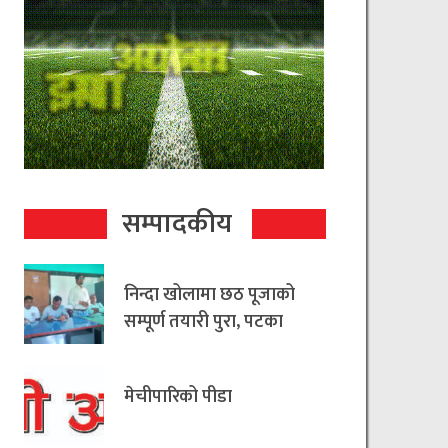
सम्पादकीय
निन्दा खोलामा छठ पूजाको
सम्पूर्ण तयारी पुरा, पटका
रहित छठ मनाउन
आयोजकको आग्रह
मेचीपारिको पीडा