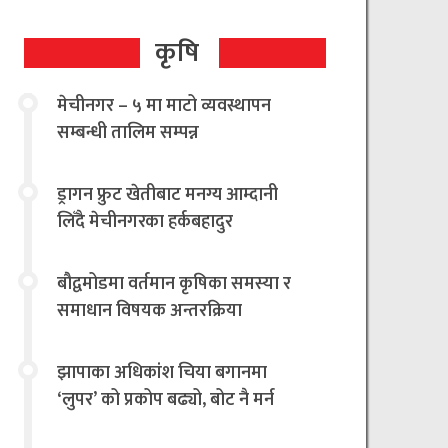
कृषि
मेचीनगर – ५ मा माटो व्यवस्थापन
सम्बन्धी तालिम सम्पन्न
ड्रागन फ्रुट खेतीबाट मनग्य आम्दानी
लिँदै मेचीनगरका हर्कबहादुर
बौद्वमोडमा वर्तमान कृषिका समस्या र
समाधान विषयक अन्तरक्रिया
झापाका अधिकांश चिया बगानमा
‘लुपर’ को प्रकोप बढ्यो, बोट नै मर्न
थालेपछि चिया किसान तथा उद्योगी