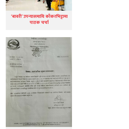
‘बावरी’ उपन्यासमाथि काँकरभिट्टामा
पाठक चर्चा