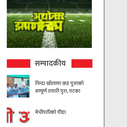
सम्पादकीय
निन्दा खोलामा छठ पूजाको
सम्पूर्ण तयारी पुरा, पटका
रहित छठ मनाउन
आयोजकको आग्रह
मेचीपारिको पीडा