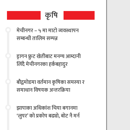
कृषि
मेचीनगर – ५ मा माटो व्यवस्थापन
सम्बन्धी तालिम सम्पन्न
ड्रागन फ्रुट खेतीबाट मनग्य आम्दानी
लिँदै मेचीनगरका हर्कबहादुर
बौद्वमोडमा वर्तमान कृषिका समस्या र
समाधान विषयक अन्तरक्रिया
झापाका अधिकांश चिया बगानमा
‘लुपर’ को प्रकोप बढ्यो, बोट नै मर्न
थालेपछि चिया किसान तथा उद्योगी