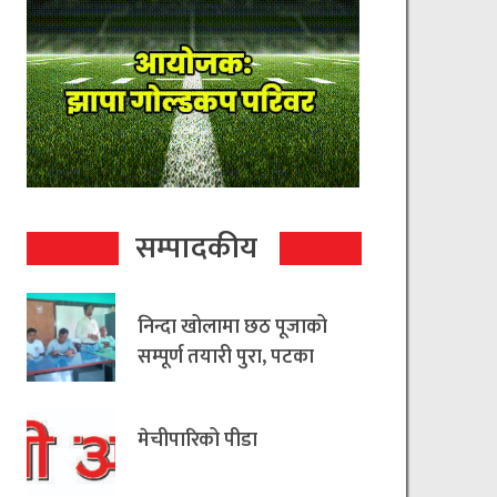
सम्पादकीय
निन्दा खोलामा छठ पूजाको
सम्पूर्ण तयारी पुरा, पटका
रहित छठ मनाउन
आयोजकको आग्रह
मेचीपारिको पीडा