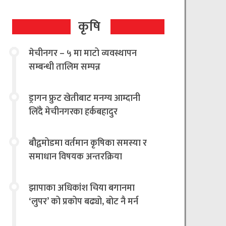
कृषि
मेचीनगर – ५ मा माटो व्यवस्थापन
सम्बन्धी तालिम सम्पन्न
ड्रागन फ्रुट खेतीबाट मनग्य आम्दानी
लिँदै मेचीनगरका हर्कबहादुर
बौद्वमोडमा वर्तमान कृषिका समस्या र
समाधान विषयक अन्तरक्रिया
झापाका अधिकांश चिया बगानमा
‘लुपर’ को प्रकोप बढ्यो, बोट नै मर्न
थालेपछि चिया किसान तथा उद्योगी