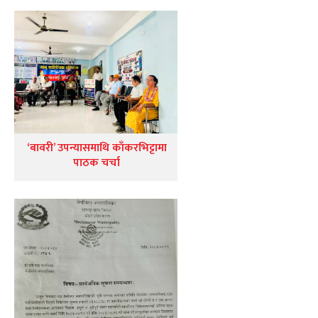
‘बावरी’ उपन्यासमाथि काँकरभिट्टामा
पाठक चर्चा