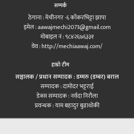
सम्पर्क
ठेगाना : मेचीनगर -६ काँकरभिट्टा झापा
इमेल :
aawajmechi2073@gmail.com
मोबाइल नं‍ : ९८४२६७६३३१
वेव : http://mechiaawaj.com/
हाम्रो टीम
सञ्चालक / प्रधान सम्पादक : डम्मरु (डम्बर) बराल
सम्पादक : दामोदर भट्टराई
डेक्स सम्पादक : नर्वदा निरौला
प्रवन्धक : याम बहादुर बुढाथोकी