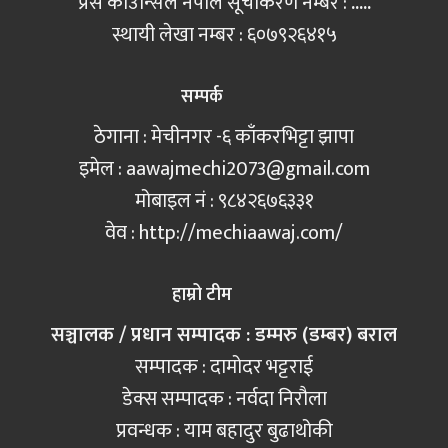
प्रेस काउन्सिल नेपाल सूचीकरण नम्बर :
.....
स्थायी लेखा नम्बर : ६०७९२६४१५
सम्पर्क
ठेगाना : मेचीनगर -६ काँकरभिट्टा झापा
इमेल :
aawajmechi2073@gmail.com
मोबाइल नं‍ : ९८४२६७६३३१
वेव : http://mechiaawaj.com/
हाम्रो टीम
सञ्चालक / प्रधान सम्पादक : डम्मरु (डम्बर) बराल
सम्पादक : दामोदर भट्टराई
डेक्स सम्पादक : नर्वदा निरौला
प्रवन्धक : याम बहादुर बुढाथोकी