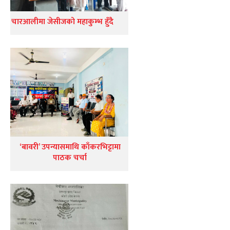
चारआलीमा जेसीजको महाकुम्भ हुँदै
‘बावरी’ उपन्यासमाथि काँकरभिट्टामा
पाठक चर्चा