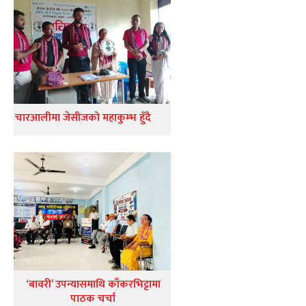
चारआलीमा जेसीजको महाकुम्भ हुँदै
‘बावरी’ उपन्यासमाथि काँकरभिट्टामा
पाठक चर्चा