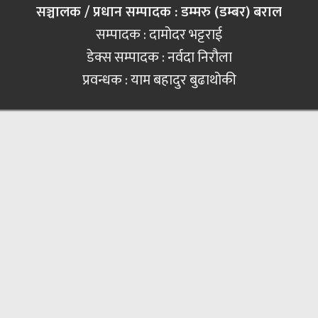
सञ्चालक / प्रधान सम्पादक : डम्मरु (डम्बर) बराल
सम्पादक : दामोदर भट्टराई
डेक्स सम्पादक : नर्वदा निरौला
प्रवन्धक : याम बहादुर बुढाथोकी