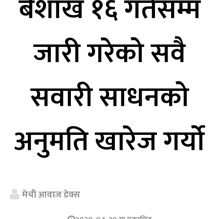
बैशाख १६ गतेसम्म
जारी गरेको सवै
सवारी साधनको
अनुमति खारेज गर्यो
मेची आवाज डेक्स