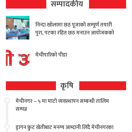
सम्पादकीय
निन्दा खोलामा छठ पूजाको सम्पूर्ण तयारी
पुरा, पटका रहित छठ मनाउन आयोजकको
आग्रह
मेचीपारिको पीडा
कृषि
मेचीनगर – ५ मा माटो व्यवस्थापन सम्बन्धी तालिम
सम्पन्न
ड्रागन फ्रुट खेतीबाट मनग्य आम्दानी लिँदै मेचीनगरका