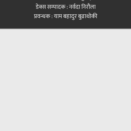
डेक्स सम्पादक : नर्वदा निरौला
प्रवन्धक : याम बहादुर बुढाथोकी