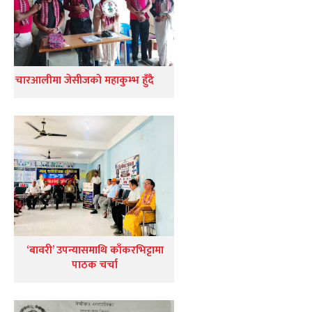
चारआलीमा जेसीजको महाकुम्भ हुँदै
‘बावरी’ उपन्यासमाथि काँकरभिट्टामा
पाठक चर्चा