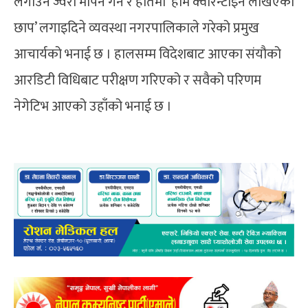
लगाउने ज्वरो मापन गर्ने र हातमा ‘होम क्वारेन्टाइन लेखिएको
छाप’ लगाइदिने व्यवस्था नगरपालिकाले गरेको प्रमुख
आचार्यको भनाई छ । हालसम्म विदेशबाट आएका संयौको
आरडिटी विधिबाट परीक्षण गरिएको र सवैको परिणम
नेगेटिभ आएको उहाँको भनाई छ ।