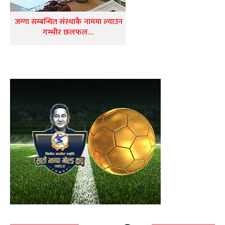
जग्गा सम्बन्धित संस्थाकै नाममा ल्याउन
गम्भीर छलफल…