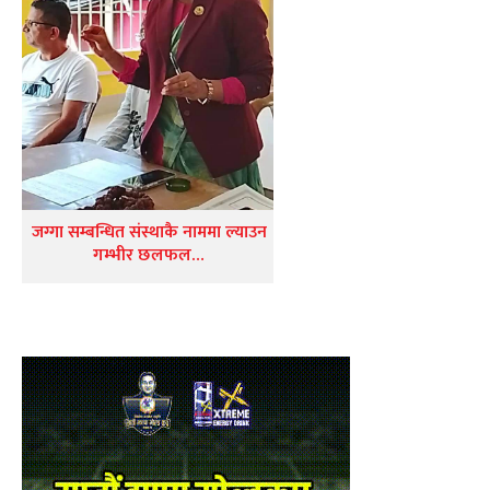
जग्गा सम्बन्धित संस्थाकै नाममा ल्याउन
गम्भीर छलफल…