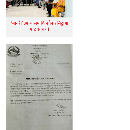
‘बावरी’ उपन्यासमाथि काँकरभिट्टामा
पाठक चर्चा