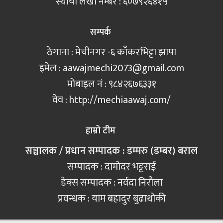
स्थायी लेखा नम्बर : ६०७९२६४१५
सम्पर्क
ठेगाना : मेचीनगर -६ काँकरभिट्टा झापा
इमेल :
aawajmechi2073@gmail.com
मोबाइल नं‍ : ९८४२६७६३३१
वेव : http://mechiaawaj.com/
हाम्रो टीम
सञ्चालक / प्रधान सम्पादक : डम्मरु (डम्बर) बराल
सम्पादक : दामोदर भट्टराई
डेक्स सम्पादक : नर्वदा निरौला
प्रवन्धक : याम बहादुर बुढाथोकी