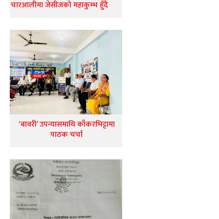
चारआलीमा जेसीजको महाकुम्भ हुँदै
‘बावरी’ उपन्यासमाथि काँकरभिट्टामा
पाठक चर्चा