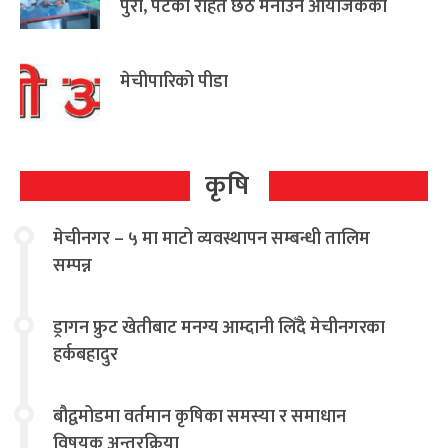
पुरा, पटका रहित छठ मनाउन आयोजकको
आग्रह
मेचीपारिको पीडा
कृषि
मेचीनगर – ५ मा माटो व्यवस्थापन सम्बन्धी तालिम
सम्पन्न
ड्रागन फ्रुट खेतीबाट मनग्य आम्दानी लिँदै मेचीनगरका
हर्कबहादुर
बौद्वमोडमा वर्तमान कृषिका समस्या र समाधान
विषयक अन्तरक्रिया