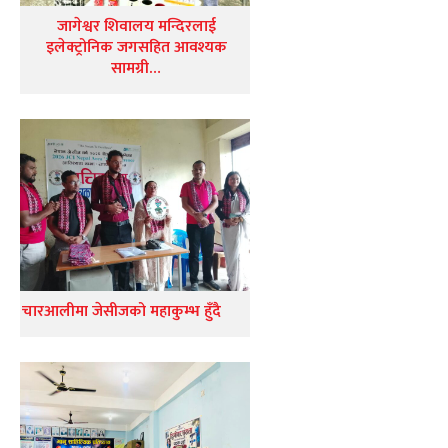
जागेश्वर शिवालय मन्दिरलाई
इलेक्ट्रोनिक जगसहित आवश्यक
सामग्री…
चारआलीमा जेसीजको महाकुम्भ हुँदै