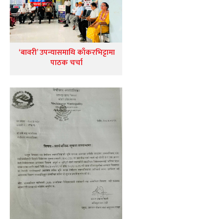
‘बावरी’ उपन्यासमाथि काँकरभिट्टामा
पाठक चर्चा