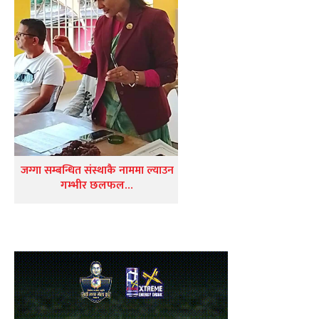
जग्गा सम्बन्धित संस्थाकै नाममा ल्याउन
गम्भीर छलफल…