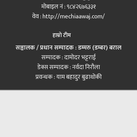
मोबाइल नं‍ : ९८४२६७६३३१
वेव : http://mechiaawaj.com/
हाम्रो टीम
सञ्चालक / प्रधान सम्पादक : डम्मरु (डम्बर) बराल
सम्पादक : दामोदर भट्टराई
डेक्स सम्पादक : नर्वदा निरौला
प्रवन्धक : याम बहादुर बुढाथोकी