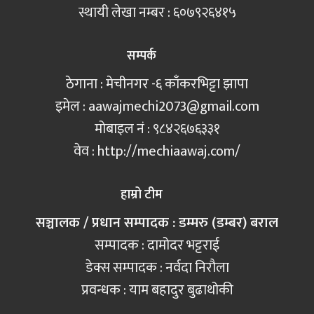
स्थायी लेखा नम्बर : ६०७९२६४१५
सम्पर्क
ठेगाना : मेचीनगर -६ काँकरभिट्टा झापा
इमेल :
aawajmechi2073@gmail.com
मोबाइल नं‍ : ९८४२६७६३३१
वेव : http://mechiaawaj.com/
हाम्रो टीम
सञ्चालक / प्रधान सम्पादक : डम्मरु (डम्बर) बराल
सम्पादक : दामोदर भट्टराई
डेक्स सम्पादक : नर्वदा निरौला
प्रवन्धक : याम बहादुर बुढाथोकी