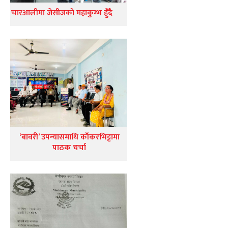
चारआलीमा जेसीजको महाकुम्भ हुँदै
‘बावरी’ उपन्यासमाथि काँकरभिट्टामा
पाठक चर्चा