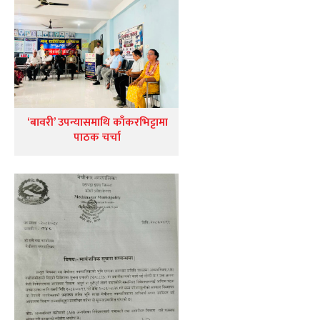
‘बावरी’ उपन्यासमाथि काँकरभिट्टामा
पाठक चर्चा