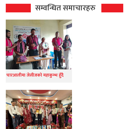
सम्वन्धित समाचारहरु
चारआलीमा जेसीजको महाकुम्भ हुँदै