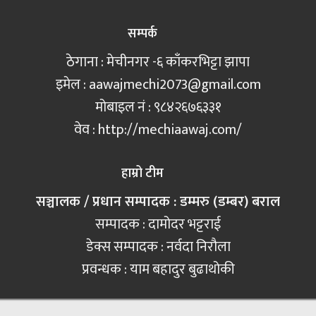
सम्पर्क
ठेगाना : मेचीनगर -६ काँकरभिट्टा झापा
इमेल :
aawajmechi2073@gmail.com
मोबाइल नं‍ : ९८४२६७६३३१
वेव : http://mechiaawaj.com/
हाम्रो टीम
सञ्चालक / प्रधान सम्पादक : डम्मरु (डम्बर) बराल
सम्पादक : दामोदर भट्टराई
डेक्स सम्पादक : नर्वदा निरौला
प्रवन्धक : याम बहादुर बुढाथोकी