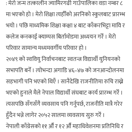
: मेरो जन्म तत्कालीन ज्यामिरगढी गाउँपालिका वडा नम्बर ८
मा भएको हो । मेरो शिक्षा त्यहीँको अरनिको स्कुलबाट प्रारम्भ
भयो । पछि माध्यमिक शिक्षा कक्षा ४ बाट काँकरभिट्टा मावि र
कलेज कनकाई क्याम्पस बिर्तामोडमा अध्ययन गरेँ । मेरो
परिवार सामान्य मध्यमवर्गीय परिवार हो ।
२०४९ को स्ववियु निर्वाचनबाट स्वतन्त्र विद्यार्थी युनियनको
सभापति बनेँ । त्योभन्दा अगाडि ४६–४७ को जनआन्दोलनमा
सहभागी पनि भएको थिएँ । सानैदेखि राजनीतिमा रुचि राख्ने
भएको हुनाले मैले नेपाल विद्यार्थी संघबाट कार्य प्रारम्भ गरेँ ।
त्यसपछि सँगसँगै व्यवसाय पनि गर्नुपर्छ, राजनीति मात्रै गरेर
हुँदैन भन्ने लागेर २०५२ सालमा व्यवसाय सुरु गरेँ ।
नेपाली काँग्रेसको ११ औँ र १२ औँ महाधिवेशनमा प्रतिनिधि र