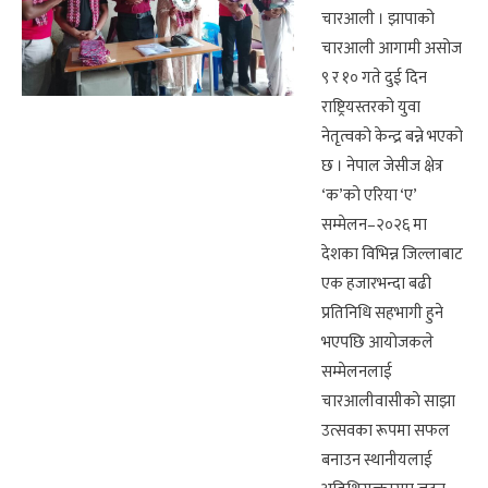
चारआली । झापाको
चारआली आगामी असोज
९ र १० गते दुई दिन
राष्ट्रियस्तरको युवा
नेतृत्वको केन्द्र बन्ने भएको
छ । नेपाल जेसीज क्षेत्र
‘क’को एरिया ‘ए’
सम्मेलन–२०२६ मा
देशका विभिन्न जिल्लाबाट
एक हजारभन्दा बढी
प्रतिनिधि सहभागी हुने
भएपछि आयोजकले
सम्मेलनलाई
चारआलीवासीको साझा
उत्सवका रूपमा सफल
बनाउन स्थानीयलाई