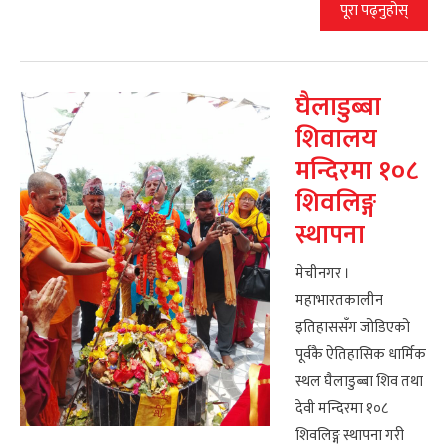
पूरा पढ्नुहोस्
घैलाडुब्बा
शिवालय
मन्दिरमा १०८
शिवलिङ्ग
स्थापना
मेचीनगर ।
महाभारतकालीन
इतिहाससँग जोडिएको
पूर्वकै ऐतिहासिक धार्मिक
स्थल घैलाडुब्बा शिव तथा
देवी मन्दिरमा १०८
शिवलिङ्ग स्थापना गरी