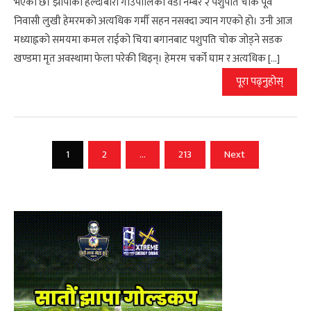
भएको छ। झापाको हल्दीबारी गाउँपालिका वडा नम्बर २ पशुपति चोक पूर्व
निवासी लुखी हेमरमको अत्यधिक गर्मी सहन नसक्दा ज्यान गएको हो। उनी आज
मध्याह्नको समयमा कमल राईको चिया बगानबाट पशुपति चोक जोड्ने सडक
खण्डमा मृत अवस्थामा फेला परेकी थिइन्। हेमरम चर्को घाम र अत्यधिक […]
पूरा पढ्नुहोस्
Posts
1
2
…
213
Next
pagination