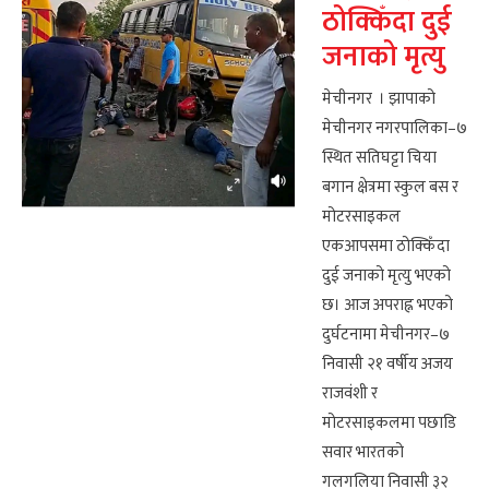
ठोक्किँदा दुई
जनाको मृत्यु
मेचीनगर । झापाको
मेचीनगर नगरपालिका–७
स्थित सतिघट्टा चिया
बगान क्षेत्रमा स्कुल बस र
मोटरसाइकल
एकआपसमा ठोक्किँदा
दुई जनाको मृत्यु भएको
छ। आज अपराह्न भएको
दुर्घटनामा मेचीनगर–७
निवासी २१ वर्षीय अजय
राजवंशी र
मोटरसाइकलमा पछाडि
सवार भारतको
गलगलिया निवासी ३२