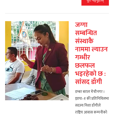
पूरा पढ्नुहोस्
जग्गा
सम्बन्धित
संस्थाकै
नाममा ल्याउन
गम्भीर
छलफल
भइरहेको छ :
सांसद डाँगी
डम्बर बराल मेचीनगर ।
झापा–१ की प्रतिनिधिसभा
सदस्य निशा डाँगीले
राष्ट्रिय आवास कम्पनीको