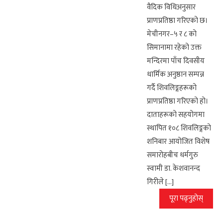
वैदिक विधिअनुसार
प्राणप्रतिष्ठा गरिएको छ।
मेचीनगर–५ र ८ को
सिमानामा रहेको उक्त
मन्दिरमा पाँच दिवसीय
धार्मिक अनुष्ठान सम्पन्न
गर्दै शिवलिङ्गहरूको
प्राणप्रतिष्ठा गरिएको हो।
दाताहरूको सहयोगमा
स्थापित १०८ शिवलिङ्गको
शनिबार आयोजित विशेष
समारोहबीच धर्मगुरु
स्वामी डा. केशवानन्द
गिरीले […]
पूरा पढ्नुहोस्