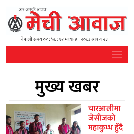
मुख्य खबर
चारआलीमा
जेसीजको
महाकुम्भ हुँदै