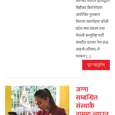
समन्वय समिति झापाद्वारा
बिहीबार बिर्तामोडमा
आयोजित पुरस्कार
वितरण समारोहमा कोशी
प्रदेश सभा सदस्य तथा
नेपाली कम्युनिष्ट पार्टी
संसदीय दलका नेता इन्द्र
आङ्वो (मौसम) ले
पत्रकार […]
पूरा पढ्नुहोस्
जग्गा
सम्बन्धित
संस्थाकै
नाममा ल्याउन