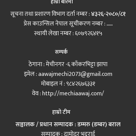
हाम्रो बारेमा
सूचना तथा प्रशारण विभाग दर्ता नम्बर :
४३२६-२०८०/८१
प्रेस काउन्सिल नेपाल सूचीकरण नम्बर :
.....
स्थायी लेखा नम्बर : ६०७९२६४१५
सम्पर्क
ठेगाना : मेचीनगर -६ काँकरभिट्टा झापा
इमेल :
aawajmechi2073@gmail.com
मोबाइल नं‍ : ९८४२६७६३३१
वेव : http://mechiaawaj.com/
हाम्रो टीम
सञ्चालक / प्रधान सम्पादक : डम्मरु (डम्बर) बराल
सम्पादक : दामोदर भट्टराई