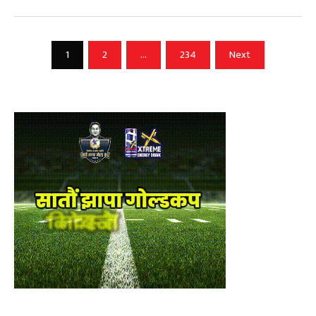
Posts
1
2
…
234
Next
pagination