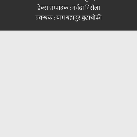
डेक्स सम्पादक : नर्वदा निरौला
प्रवन्धक : याम बहादुर बुढाथोकी