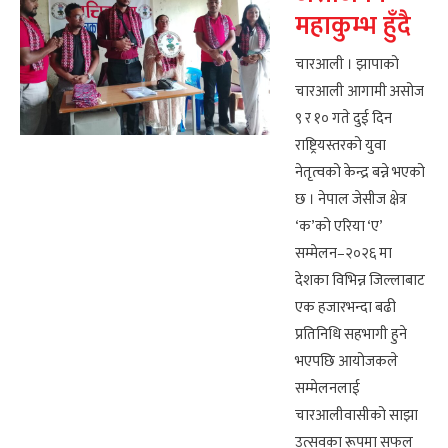
महाकुम्भ हुँदै
चारआली । झापाको
चारआली आगामी असोज
९ र १० गते दुई दिन
राष्ट्रियस्तरको युवा
नेतृत्वको केन्द्र बन्ने भएको
छ । नेपाल जेसीज क्षेत्र
‘क’को एरिया ‘ए’
सम्मेलन–२०२६ मा
देशका विभिन्न जिल्लाबाट
एक हजारभन्दा बढी
प्रतिनिधि सहभागी हुने
भएपछि आयोजकले
सम्मेलनलाई
चारआलीवासीको साझा
उत्सवका रूपमा सफल