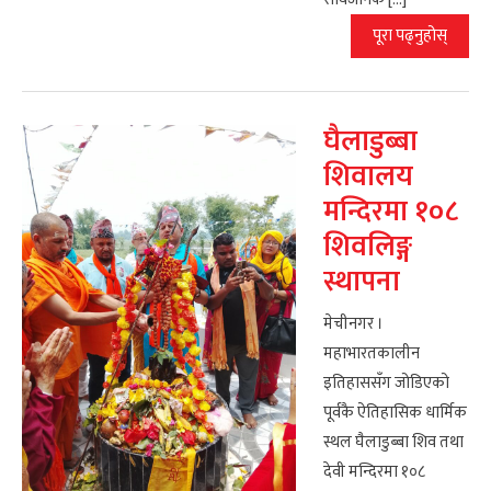
पूरा पढ्नुहोस्
घैलाडुब्बा
शिवालय
मन्दिरमा १०८
शिवलिङ्ग
स्थापना
मेचीनगर ।
महाभारतकालीन
इतिहाससँग जोडिएको
पूर्वकै ऐतिहासिक धार्मिक
स्थल घैलाडुब्बा शिव तथा
देवी मन्दिरमा १०८