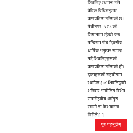
शिवलिङ्ग स्थापना गरी
वैदिक विधिअनुसार
प्राणप्रतिष्ठा गरिएको छ।
मेचीनगर–५ र ८ को
सिमानामा रहेको उक्त
मन्दिरमा पाँच दिवसीय
धार्मिक अनुष्ठान सम्पन्न
गर्दै शिवलिङ्गहरूको
प्राणप्रतिष्ठा गरिएको हो।
दाताहरूको सहयोगमा
स्थापित १०८ शिवलिङ्गको
शनिबार आयोजित विशेष
समारोहबीच धर्मगुरु
स्वामी डा. केशवानन्द
गिरीले […]
पूरा पढ्नुहोस्