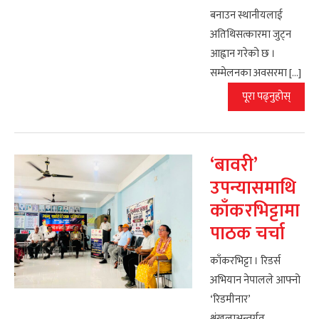
बनाउन स्थानीयलाई
अतिथिसत्कारमा जुट्न
आह्वान गरेको छ ।
सम्मेलनका अवसरमा […]
पूरा पढ्नुहोस्
‘बावरी’
उपन्यासमाथि
काँकरभिट्टामा
पाठक चर्चा
काँकरभिट्टा । रिडर्स
अभियान नेपालले आफ्नो
‘रिडमीनार’
शृंखलाअन्तर्गत