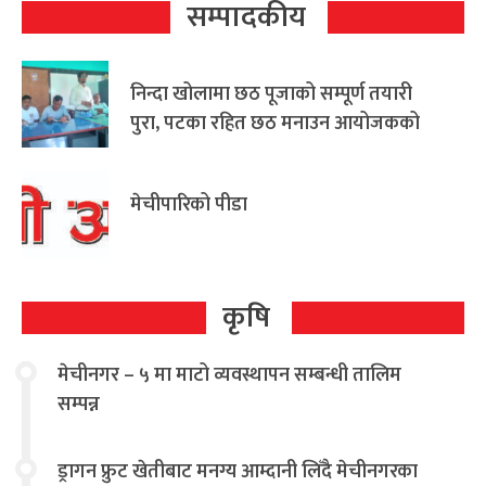
सम्पादकीय
निन्दा खोलामा छठ पूजाको सम्पूर्ण तयारी
पुरा, पटका रहित छठ मनाउन आयोजकको
आग्रह
मेचीपारिको पीडा
कृषि
मेचीनगर – ५ मा माटो व्यवस्थापन सम्बन्धी तालिम
सम्पन्न
ड्रागन फ्रुट खेतीबाट मनग्य आम्दानी लिँदै मेचीनगरका