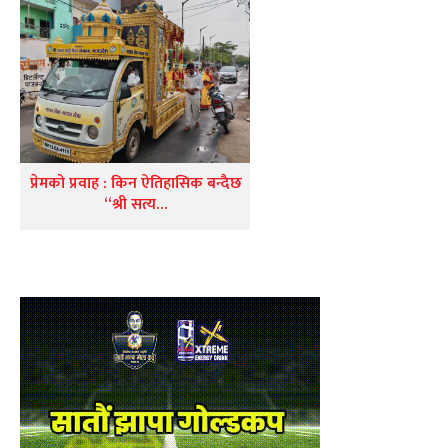
प्रेमको प्रवाह : किन ऐतिहासिक बन्दैछ
“श्री सत्य…