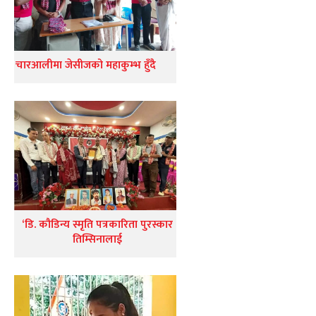
चारआलीमा जेसीजको महाकुम्भ हुँदै
‘डि. कौडिन्य स्मृति पत्रकारिता पुरस्कार
तिम्सिनालाई