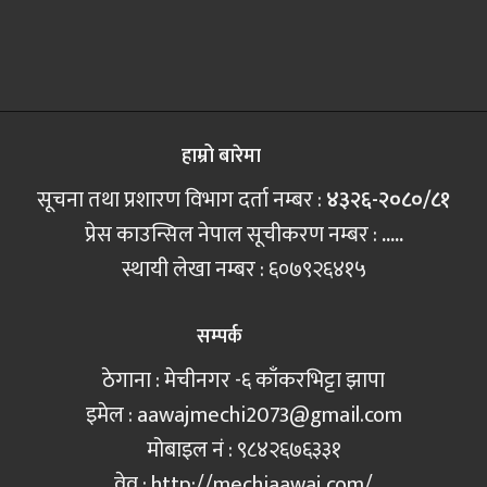
हाम्रो बारेमा
सूचना तथा प्रशारण विभाग दर्ता नम्बर :
४३२६-२०८०/८१
प्रेस काउन्सिल नेपाल सूचीकरण नम्बर :
.....
स्थायी लेखा नम्बर : ६०७९२६४१५
सम्पर्क
ठेगाना : मेचीनगर -६ काँकरभिट्टा झापा
इमेल :
aawajmechi2073@gmail.com
मोबाइल नं‍ : ९८४२६७६३३१
वेव : http://mechiaawaj.com/