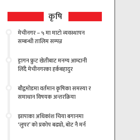
कृषि
मेचीनगर – ५ मा माटो व्यवस्थापन
सम्बन्धी तालिम सम्पन्न
ड्रागन फ्रुट खेतीबाट मनग्य आम्दानी
लिँदै मेचीनगरका हर्कबहादुर
बौद्वमोडमा वर्तमान कृषिका समस्या र
समाधान विषयक अन्तरक्रिया
झापाका अधिकांश चिया बगानमा
‘लुपर’ को प्रकोप बढ्यो, बोट नै मर्न
थालेपछि चिया किसान तथा उद्योगी