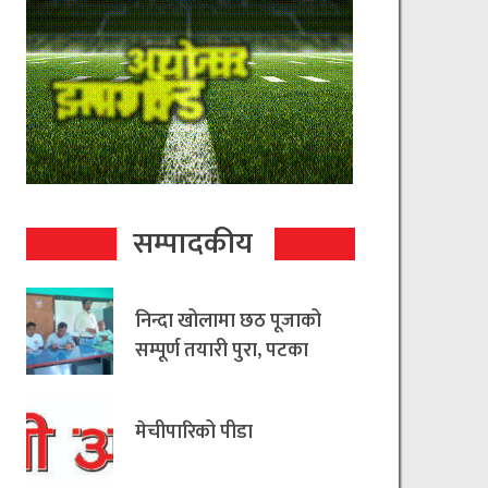
सम्पादकीय
निन्दा खोलामा छठ पूजाको
सम्पूर्ण तयारी पुरा, पटका
रहित छठ मनाउन
आयोजकको आग्रह
मेचीपारिको पीडा