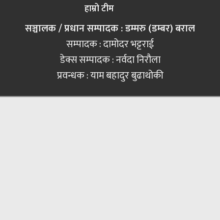
हाम्रो टीम
सञ्चालक / प्रधान सम्पादक : डम्मरु (डम्बर) बराल
सम्पादक : दामोदर भट्टराई
डेक्स सम्पादक : नर्वदा निरौला
प्रवन्धक : याम बहादुर बुढाथोकी