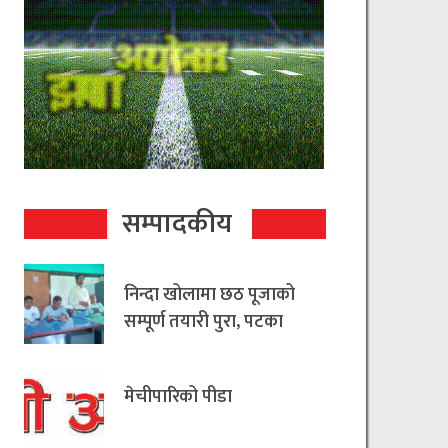
सम्पादकीय
निन्दा खोलामा छठ पूजाको
सम्पूर्ण तयारी पुरा, पटका
रहित छठ मनाउन
आयोजकको आग्रह
मेचीपारिको पीडा