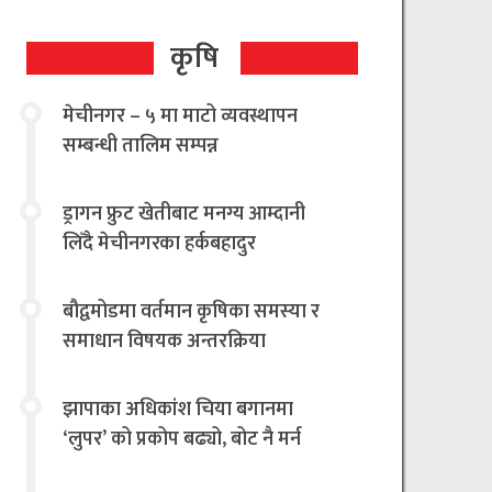
कृषि
मेचीनगर – ५ मा माटो व्यवस्थापन
सम्बन्धी तालिम सम्पन्न
ड्रागन फ्रुट खेतीबाट मनग्य आम्दानी
लिँदै मेचीनगरका हर्कबहादुर
बौद्वमोडमा वर्तमान कृषिका समस्या र
समाधान विषयक अन्तरक्रिया
झापाका अधिकांश चिया बगानमा
‘लुपर’ को प्रकोप बढ्यो, बोट नै मर्न
थालेपछि चिया किसान तथा उद्योगी