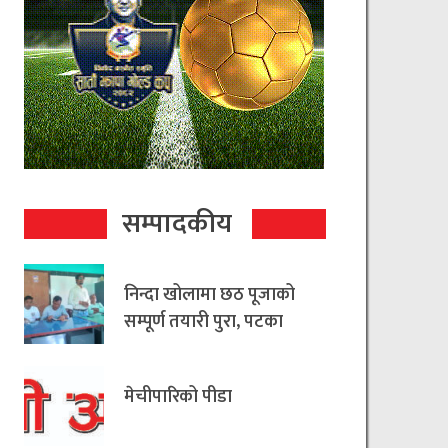
सम्पादकीय
निन्दा खोलामा छठ पूजाको
सम्पूर्ण तयारी पुरा, पटका
रहित छठ मनाउन
आयोजकको आग्रह
मेचीपारिको पीडा