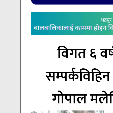
विगत ६ वर
सम्पर्कविहि
गोपाल मलेसि