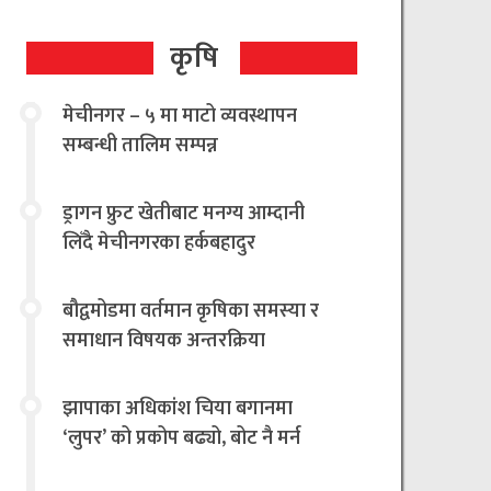
कृषि
मेचीनगर – ५ मा माटो व्यवस्थापन
सम्बन्धी तालिम सम्पन्न
ड्रागन फ्रुट खेतीबाट मनग्य आम्दानी
लिँदै मेचीनगरका हर्कबहादुर
बौद्वमोडमा वर्तमान कृषिका समस्या र
समाधान विषयक अन्तरक्रिया
झापाका अधिकांश चिया बगानमा
‘लुपर’ को प्रकोप बढ्यो, बोट नै मर्न
थालेपछि चिया किसान तथा उद्योगी