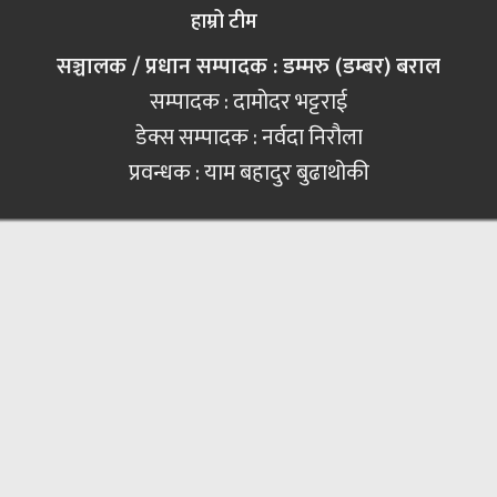
हाम्रो टीम
सञ्चालक / प्रधान सम्पादक : डम्मरु (डम्बर) बराल
सम्पादक : दामोदर भट्टराई
डेक्स सम्पादक : नर्वदा निरौला
प्रवन्धक : याम बहादुर बुढाथोकी