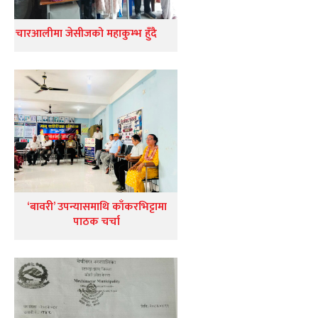
चारआलीमा जेसीजको महाकुम्भ हुँदै
‘बावरी’ उपन्यासमाथि काँकरभिट्टामा
पाठक चर्चा