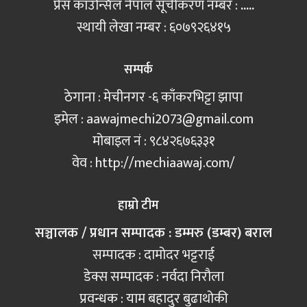
प्रेस काउन्सिल नेपाल सूचीकरण नम्बर :
.....
स्थायी लेखा नम्बर : ६०७९२६४१५
सम्पर्क
ठेगाना : मेचीनगर -६ काँकरभिट्टा झापा
इमेल :
aawajmechi2073@gmail.com
मोबाइल नं‍ : ९८४२६७६३३१
वेव : http://mechiaawaj.com/
हाम्रो टीम
सञ्चालक / प्रधान सम्पादक : डम्मरु (डम्बर) बराल
सम्पादक : दामोदर भट्टराई
डेक्स सम्पादक : नर्वदा निरौला
प्रवन्धक : याम बहादुर बुढाथोकी