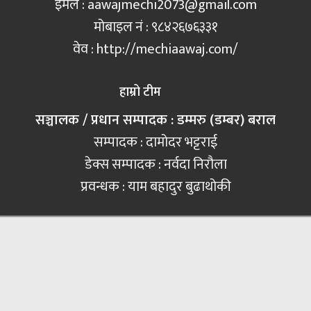
इमेल :
aawajmechi2073@gmail.com
मोबाइल नं‍ : ९८४२६७६३३१
वेव : http://mechiaawaj.com/
हाम्रो टीम
सञ्चालक / प्रधान सम्पादक : डम्मरु (डम्बर) बराल
सम्पादक : दामोदर भट्टराई
डेक्स सम्पादक : नर्वदा निरौला
प्रवन्धक : याम बहादुर बुढाथोकी