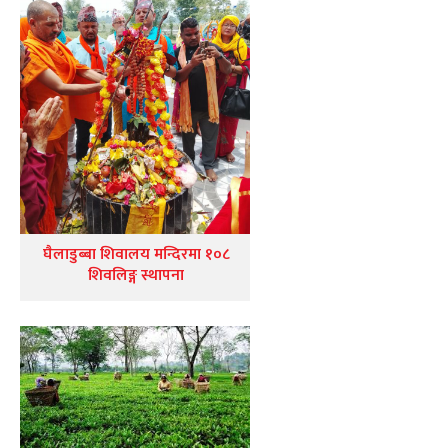
घैलाडुब्बा शिवालय मन्दिरमा १०८
शिवलिङ्ग स्थापना