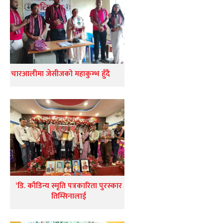
चारआलीमा जेसीजको महाकुम्भ हुँदै
‘डि. कौडिन्य स्मृति पत्रकारिता पुरस्कार
तिम्सिनालाई