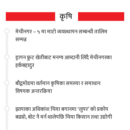
कृषि
मेचीनगर – ५ मा माटो व्यवस्थापन सम्बन्धी तालिम
सम्पन्न
ड्रागन फ्रुट खेतीबाट मनग्य आम्दानी लिँदै मेचीनगरका
हर्कबहादुर
बौद्वमोडमा वर्तमान कृषिका समस्या र समाधान
विषयक अन्तरक्रिया
झापाका अधिकांश चिया बगानमा ‘लुपर’ को प्रकोप
बढ्यो, बोट नै मर्न थालेपछि चिया किसान तथा उद्योगी
चिन्तित