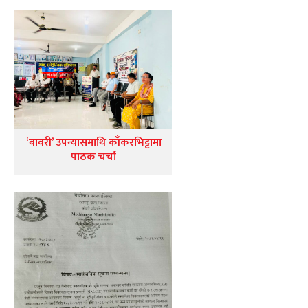
‘बावरी’ उपन्यासमाथि काँकरभिट्टामा
पाठक चर्चा