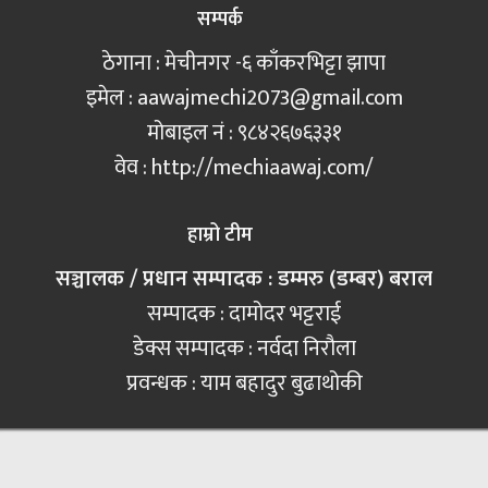
सम्पर्क
ठेगाना : मेचीनगर -६ काँकरभिट्टा झापा
इमेल :
aawajmechi2073@gmail.com
मोबाइल नं‍ : ९८४२६७६३३१
वेव : http://mechiaawaj.com/
हाम्रो टीम
सञ्चालक / प्रधान सम्पादक : डम्मरु (डम्बर) बराल
सम्पादक : दामोदर भट्टराई
डेक्स सम्पादक : नर्वदा निरौला
प्रवन्धक : याम बहादुर बुढाथोकी