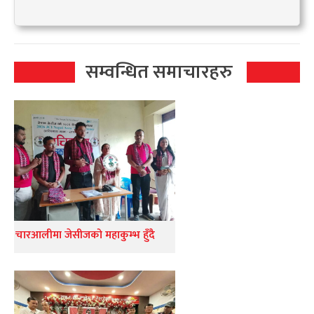
सम्वन्धित समाचारहरु
चारआलीमा जेसीजको महाकुम्भ हुँदै