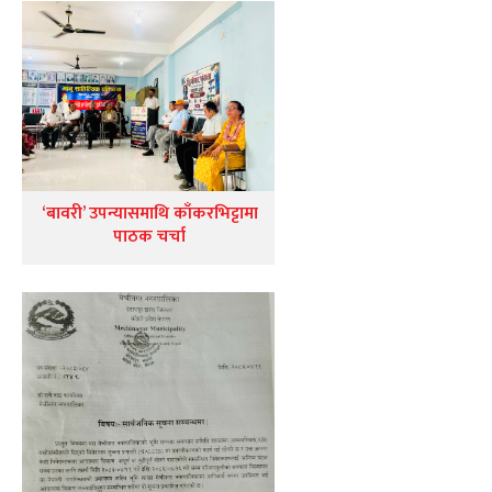
‘बावरी’ उपन्यासमाथि काँकरभिट्टामा
पाठक चर्चा