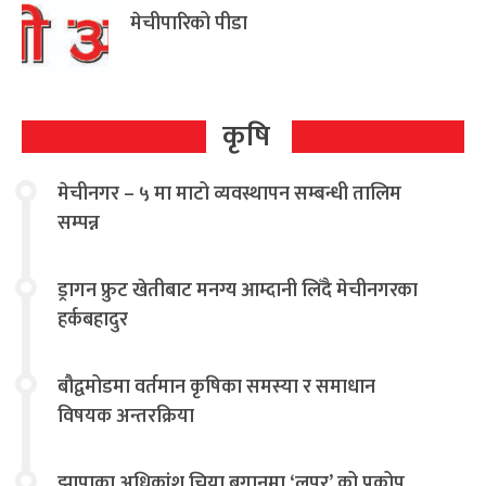
मेचीपारिको पीडा
कृषि
मेचीनगर – ५ मा माटो व्यवस्थापन सम्बन्धी तालिम
सम्पन्न
ड्रागन फ्रुट खेतीबाट मनग्य आम्दानी लिँदै मेचीनगरका
हर्कबहादुर
बौद्वमोडमा वर्तमान कृषिका समस्या र समाधान
विषयक अन्तरक्रिया
झापाका अधिकांश चिया बगानमा ‘लुपर’ को प्रकोप