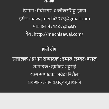
सम्पर्क
ठेगाना : मेचीनगर -६ काँकरभिट्टा झापा
इमेल :
aawajmechi2073@gmail.com
मोबाइल नं‍ : ९८४२६७६३३१
वेव : http://mechiaawaj.com/
हाम्रो टीम
सञ्चालक / प्रधान सम्पादक : डम्मरु (डम्बर) बराल
सम्पादक : दामोदर भट्टराई
डेक्स सम्पादक : नर्वदा निरौला
प्रवन्धक : याम बहादुर बुढाथोकी