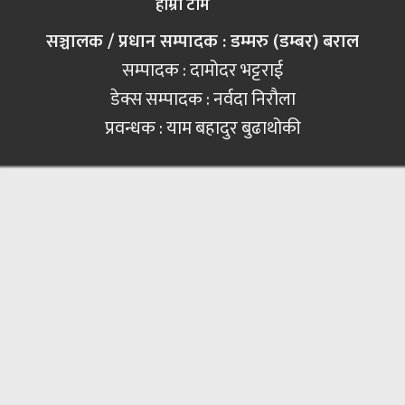
हाम्रो टीम
सञ्चालक / प्रधान सम्पादक : डम्मरु (डम्बर) बराल
सम्पादक : दामोदर भट्टराई
डेक्स सम्पादक : नर्वदा निरौला
प्रवन्धक : याम बहादुर बुढाथोकी