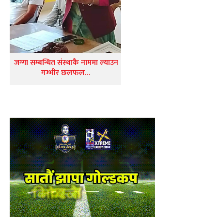
जग्गा सम्बन्धित संस्थाकै नाममा ल्याउन
गम्भीर छलफल…