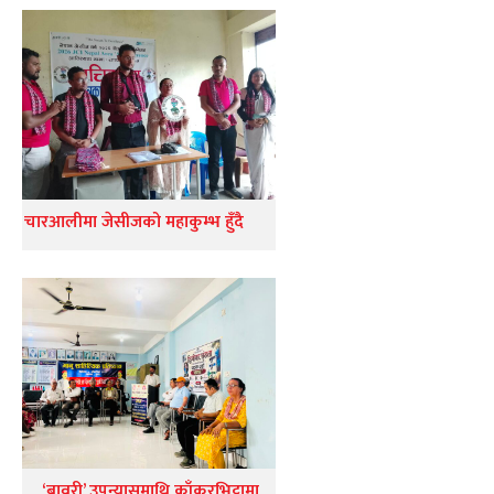
चारआलीमा जेसीजको महाकुम्भ हुँदै
‘बावरी’ उपन्यासमाथि काँकरभिट्टामा