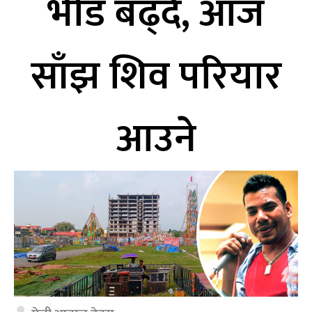
भीड बढ्दै, आज
साँझ शिव परियार
आउने