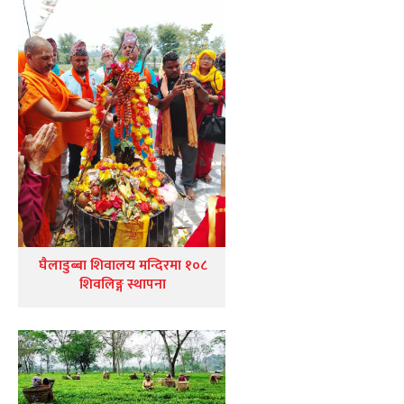
घैलाडुब्बा शिवालय मन्दिरमा १०८
शिवलिङ्ग स्थापना