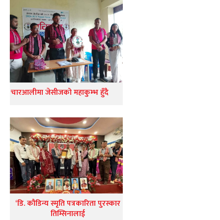
चारआलीमा जेसीजको महाकुम्भ हुँदै
‘डि. कौडिन्य स्मृति पत्रकारिता पुरस्कार
तिम्सिनालाई