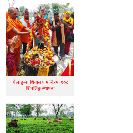
घैलाडुब्बा शिवालय मन्दिरमा १०८
शिवलिङ्ग स्थापना