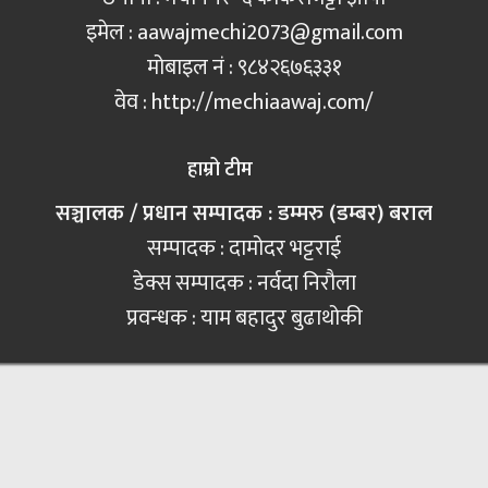
इमेल :
aawajmechi2073@gmail.com
मोबाइल नं‍ : ९८४२६७६३३१
वेव : http://mechiaawaj.com/
हाम्रो टीम
सञ्चालक / प्रधान सम्पादक : डम्मरु (डम्बर) बराल
सम्पादक : दामोदर भट्टराई
डेक्स सम्पादक : नर्वदा निरौला
प्रवन्धक : याम बहादुर बुढाथोकी