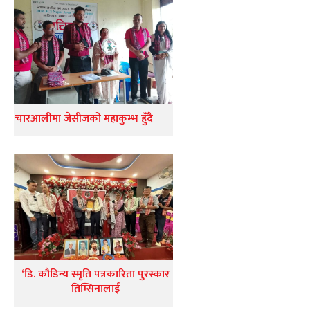
चारआलीमा जेसीजको महाकुम्भ हुँदै
‘डि. कौडिन्य स्मृति पत्रकारिता पुरस्कार
तिम्सिनालाई