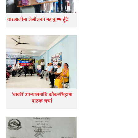
चारआलीमा जेसीजको महाकुम्भ हुँदै
‘बावरी’ उपन्यासमाथि काँकरभिट्टामा
पाठक चर्चा