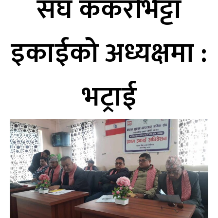
संघ कँकरभिट्टा
इकाईको अध्यक्षमा :
भट्राई