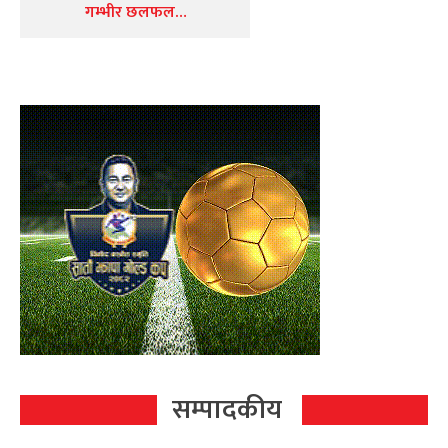
गम्भीर छलफल…
सम्पादकीय