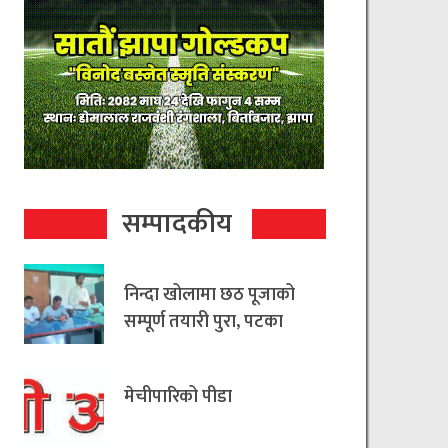
सम्पादकीय
निन्दा खोलामा छठ पूजाको
सम्पूर्ण तयारी पुरा, पटका
रहित छठ मनाउन
आयोजकको आग्रह
मेचीपारिको पीडा