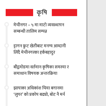
कृषि
मेचीनगर – ५ मा माटो व्यवस्थापन
सम्बन्धी तालिम सम्पन्न
ड्रागन फ्रुट खेतीबाट मनग्य आम्दानी
लिँदै मेचीनगरका हर्कबहादुर
बौद्वमोडमा वर्तमान कृषिका समस्या र
समाधान विषयक अन्तरक्रिया
झापाका अधिकांश चिया बगानमा
‘लुपर’ को प्रकोप बढ्यो, बोट नै मर्न
थालेपछि चिया किसान तथा उद्योगी