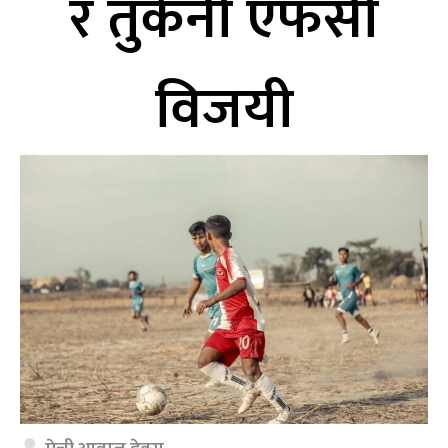
र तुर्केनी एफसी
विजयी