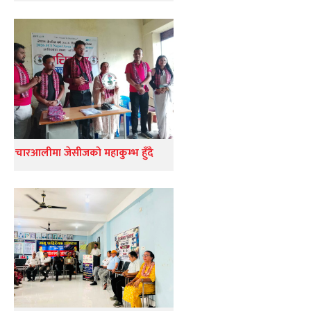
चारआलीमा जेसीजको महाकुम्भ हुँदै