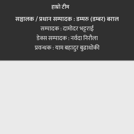
हाम्रो टीम
सञ्चालक / प्रधान सम्पादक : डम्मरु (डम्बर) बराल
सम्पादक : दामोदर भट्टराई
डेक्स सम्पादक : नर्वदा निरौला
प्रवन्धक : याम बहादुर बुढाथोकी