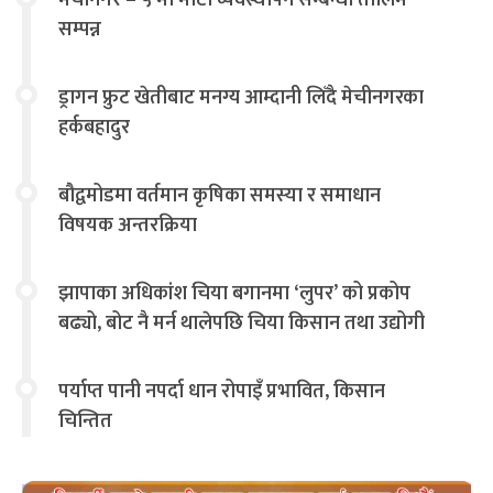
मेचीनगर – ५ मा माटो व्यवस्थापन सम्बन्धी तालिम
सम्पन्न
ड्रागन फ्रुट खेतीबाट मनग्य आम्दानी लिँदै मेचीनगरका
हर्कबहादुर
बौद्वमोडमा वर्तमान कृषिका समस्या र समाधान
विषयक अन्तरक्रिया
झापाका अधिकांश चिया बगानमा ‘लुपर’ को प्रकोप
बढ्यो, बोट नै मर्न थालेपछि चिया किसान तथा उद्योगी
चिन्तित
पर्याप्त पानी नपर्दा धान रोपाइँ प्रभावित, किसान
चिन्तित