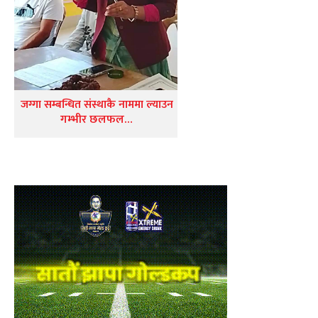
जग्गा सम्बन्धित संस्थाकै नाममा ल्याउन
गम्भीर छलफल…