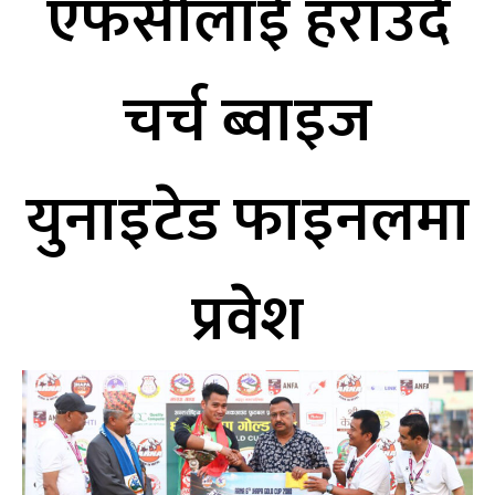
एफसीलाई हराउँदै
चर्च ब्वाइज
युनाइटेड फाइनलमा
प्रवेश