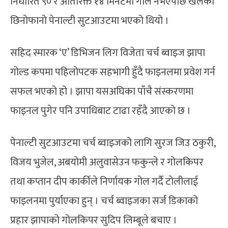
निर्धारित ९० र अतिरिक्त १४ मिनेटमा गोल नभएपछि खेलको
छिनोफानो पेनाल्टी सुटआउटमा भएको थियो ।
सहिद स्मारक ‘ए’ डिभिजन लिग विजेता चर्च ब्वाइज झापा
गोल्ड कपमा पहिलोपटक सहभागी हुँदै फाइनलमा प्रवेश गर्न
सफल भएको हो । झापा यसअघिका पाँचै संस्करणमा
फाइनल पुगेर पनि उपाधिबाट टाढा रहँदै आएको छ ।
पेनाल्टी सुटआउटमा चर्च ब्वाइजको लागि सुरज जिउ ठकुरी,
विजय भुजेल, अबयोमी अलुवासेउन फकुन्ले र गोलकिपर
तथा कप्तान दीप कार्कीले निर्णायक गोल गर्दै टोलीलाई
फाइलनमा पुर्याएका हुन् । चर्च ब्वाइजका सर्ज डिकाको
प्रहार झापाको गोलकिपर सुदिप लिम्बूले बचाए ।