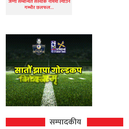
जग्गा सम्बन्धित संस्थाकै नाममा ल्याउन
गम्भीर छलफल…
सम्पादकीय