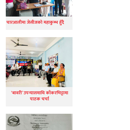
चारआलीमा जेसीजको महाकुम्भ हुँदै
‘बावरी’ उपन्यासमाथि काँकरभिट्टामा
पाठक चर्चा