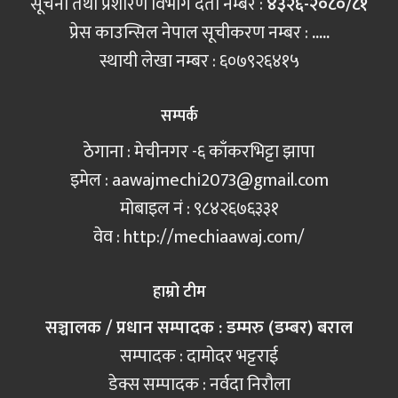
सूचना तथा प्रशारण विभाग दर्ता नम्बर :
४३२६-२०८०/८१
प्रेस काउन्सिल नेपाल सूचीकरण नम्बर :
.....
स्थायी लेखा नम्बर : ६०७९२६४१५
सम्पर्क
ठेगाना : मेचीनगर -६ काँकरभिट्टा झापा
इमेल :
aawajmechi2073@gmail.com
मोबाइल नं‍ : ९८४२६७६३३१
वेव : http://mechiaawaj.com/
हाम्रो टीम
सञ्चालक / प्रधान सम्पादक : डम्मरु (डम्बर) बराल
सम्पादक : दामोदर भट्टराई
डेक्स सम्पादक : नर्वदा निरौला