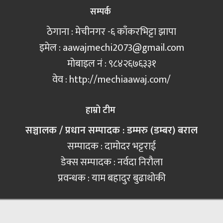
सम्पर्क
ठेगाना : मेचीनगर -६ काँकरभिट्टा झापा
इमेल :
aawajmechi2073@gmail.com
मोबाइल नं‍ : ९८४२६७६३३१
वेव : http://mechiaawaj.com/
हाम्रो टीम
सञ्चालक / प्रधान सम्पादक : डम्मरु (डम्बर) बराल
सम्पादक : दामोदर भट्टराई
डेक्स सम्पादक : नर्वदा निरौला
प्रवन्धक : याम बहादुर बुढाथोकी