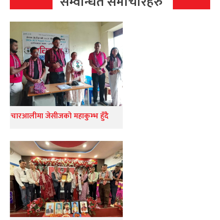
सम्वन्धित समाचारहरु
चारआलीमा जेसीजको महाकुम्भ हुँदै