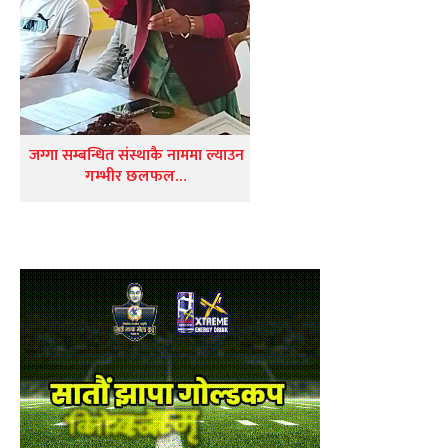
जग्गा सम्बन्धित संस्थाकै नाममा ल्याउन
गम्भीर छलफल…