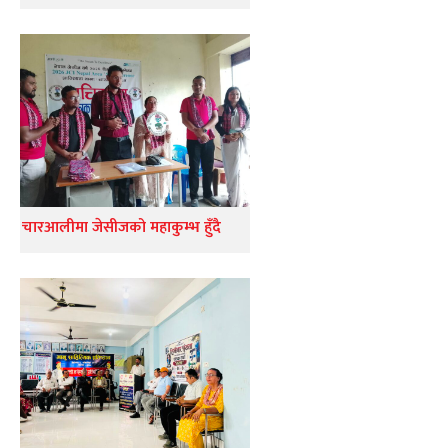
चारआलीमा जेसीजको महाकुम्भ हुँदै