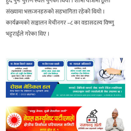
हुँदै पुनः पुराण स्थल पुगेको थियो । शोभा यात्रामा ठूलो
संख्यामा भक्तजनहरुको सहभागिता रहेको थियो ।
कार्यक्रमको सञ्चालन मेचीनगर –८ का वडासदस्य विष्णु
भट्टराईले गरेका थिए ।