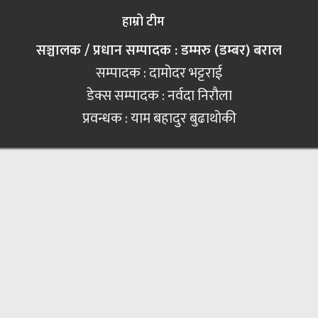
हाम्रो टीम
सञ्चालक / प्रधान सम्पादक : डम्मरु (डम्बर) बराल
सम्पादक : दामोदर भट्टराई
डेक्स सम्पादक : नर्वदा निरौला
प्रवन्धक : याम बहादुर बुढाथोकी