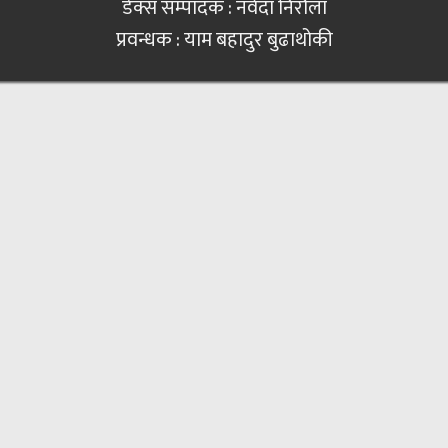
डेक्स सम्पादक : नर्वदा निरौला
प्रवन्धक : याम बहादुर बुढाथोकी