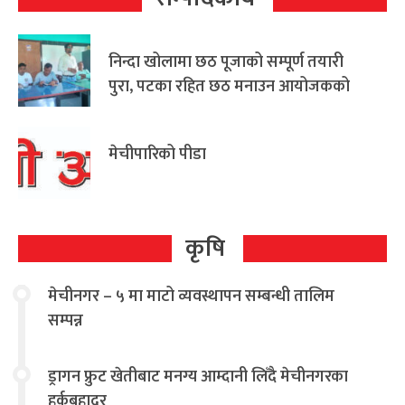
निन्दा खोलामा छठ पूजाको सम्पूर्ण तयारी
पुरा, पटका रहित छठ मनाउन आयोजकको
आग्रह
मेचीपारिको पीडा
कृषि
मेचीनगर – ५ मा माटो व्यवस्थापन सम्बन्धी तालिम
सम्पन्न
ड्रागन फ्रुट खेतीबाट मनग्य आम्दानी लिँदै मेचीनगरका
हर्कबहादुर