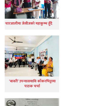
चारआलीमा जेसीजको महाकुम्भ हुँदै
‘बावरी’ उपन्यासमाथि काँकरभिट्टामा
पाठक चर्चा