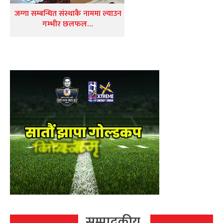
जग्गा सम्बन्धित संस्थाकै नाममा ल्याउन
गम्भीर छलफल…
सम्पादकीय