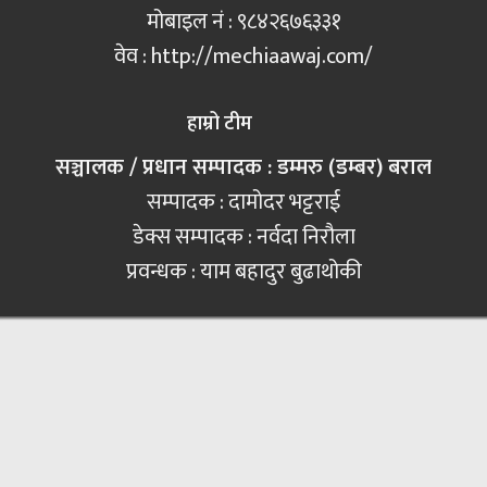
मोबाइल नं‍ : ९८४२६७६३३१
वेव : http://mechiaawaj.com/
हाम्रो टीम
सञ्चालक / प्रधान सम्पादक : डम्मरु (डम्बर) बराल
सम्पादक : दामोदर भट्टराई
डेक्स सम्पादक : नर्वदा निरौला
प्रवन्धक : याम बहादुर बुढाथोकी