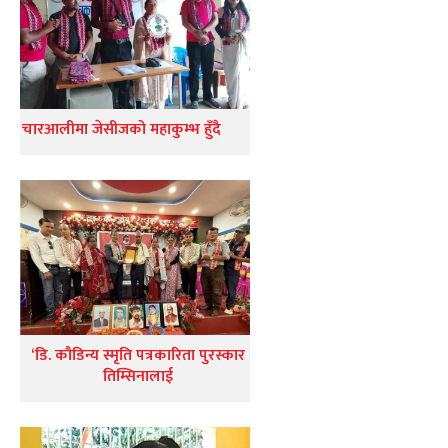
चारआलीमा जेसीजको महाकुम्भ हुँदै
‘डि. कौडिन्य स्मृति पत्रकारिता पुरस्कार
तिम्सिनालाई