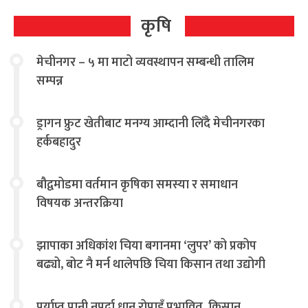
कृषि
मेचीनगर – ५ मा माटो व्यवस्थापन सम्बन्धी तालिम
सम्पन्न
ड्रागन फ्रुट खेतीबाट मनग्य आम्दानी लिँदै मेचीनगरका
हर्कबहादुर
बौद्वमोडमा वर्तमान कृषिका समस्या र समाधान
विषयक अन्तरक्रिया
झापाका अधिकांश चिया बगानमा ‘लुपर’ को प्रकोप
बढ्यो, बोट नै मर्न थालेपछि चिया किसान तथा उद्योगी
चिन्तित
पर्याप्त पानी नपर्दा धान रोपाइँ प्रभावित, किसान