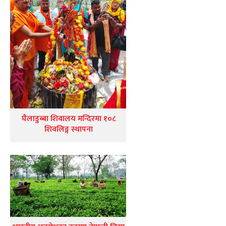
घैलाडुब्बा शिवालय मन्दिरमा १०८
शिवलिङ्ग स्थापना