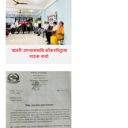
‘बावरी’ उपन्यासमाथि काँकरभिट्टामा
पाठक चर्चा