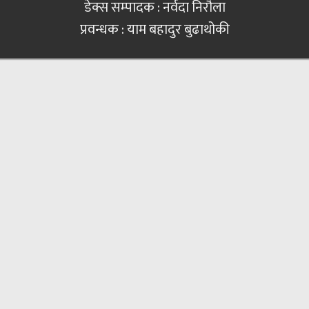
डेक्स सम्पादक : नर्वदा निरौला
प्रवन्धक : याम बहादुर बुढाथोकी