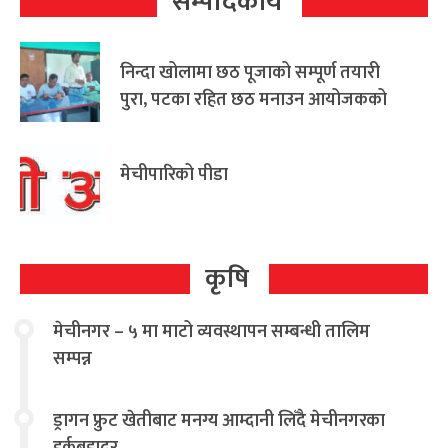
सम्पादकीय
निन्दा खोलामा छठ पूजाको सम्पूर्ण तयारी
पुरा, पटका रहित छठ मनाउन आयोजकको
आग्रह
मेचीपारिको पीडा
कृषि
मेचीनगर – ५ मा माटो व्यवस्थापन सम्बन्धी तालिम
सम्पन्न
ड्रागन फ्रुट खेतीबाट मनग्य आम्दानी लिँदै मेचीनगरका
हर्कबहादुर