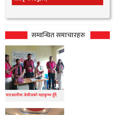
सम्वन्धित समाचारहरु
चारआलीमा जेसीजको महाकुम्भ हुँदै