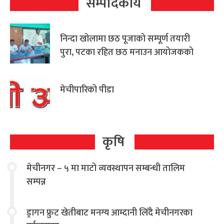
सम्पादकीय
निन्दा खोलामा छठ पूजाको सम्पूर्ण तयारी
पुरा, पटका रहित छठ मनाउन आयोजकको
आग्रह
मेचीपारिको पीडा
कृषि
मेचीनगर – ५ मा माटो व्यवस्थापन सम्बन्धी तालिम
सम्पन्न
ड्रागन फ्रुट खेतीबाट मनग्य आम्दानी लिँदै मेचीनगरका