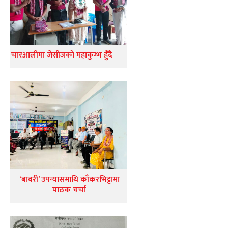
चारआलीमा जेसीजको महाकुम्भ हुँदै
‘बावरी’ उपन्यासमाथि काँकरभिट्टामा
पाठक चर्चा