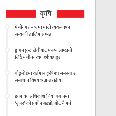
कृषि
मेचीनगर – ५ मा माटो व्यवस्थापन
सम्बन्धी तालिम सम्पन्न
ड्रागन फ्रुट खेतीबाट मनग्य आम्दानी
लिँदै मेचीनगरका हर्कबहादुर
बौद्वमोडमा वर्तमान कृषिका समस्या र
समाधान विषयक अन्तरक्रिया
झापाका अधिकांश चिया बगानमा
‘लुपर’ को प्रकोप बढ्यो, बोट नै मर्न
थालेपछि चिया किसान तथा उद्योगी