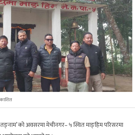
रकाशित
 तङ्नाम’ को अवसरमा मेचीनगर– ५ स्थित माङ्हिम परिसरमा