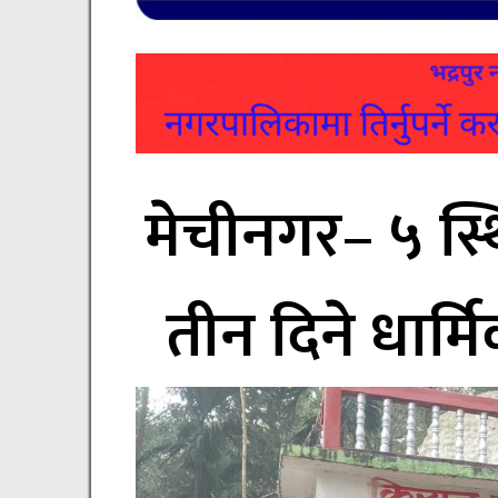
मेचीनगर– ५ स्
तीन दिने धार्