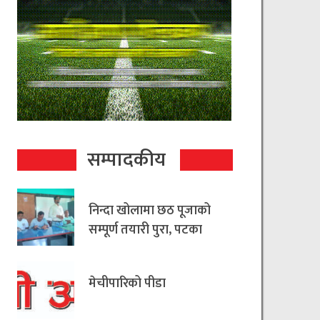
सम्पादकीय
निन्दा खोलामा छठ पूजाको
सम्पूर्ण तयारी पुरा, पटका
रहित छठ मनाउन
आयोजकको आग्रह
मेचीपारिको पीडा