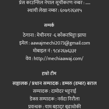
प्रेस काउन्सिल नेपाल सूचीकरण नम्बर :
.....
स्थायी लेखा नम्बर : ६०७९२६४१५
सम्पर्क
ठेगाना : मेचीनगर -६ काँकरभिट्टा झापा
इमेल :
aawajmechi2073@gmail.com
मोबाइल नं‍ : ९८४२६७६३३१
वेव : http://mechiaawaj.com/
हाम्रो टीम
सञ्चालक / प्रधान सम्पादक : डम्मरु (डम्बर) बराल
सम्पादक : दामोदर भट्टराई
डेक्स सम्पादक : नर्वदा निरौला
प्रवन्धक : याम बहादुर बुढाथोकी