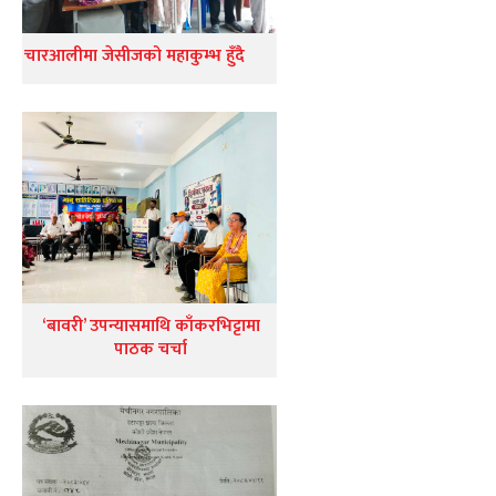
चारआलीमा जेसीजको महाकुम्भ हुँदै
‘बावरी’ उपन्यासमाथि काँकरभिट्टामा
पाठक चर्चा