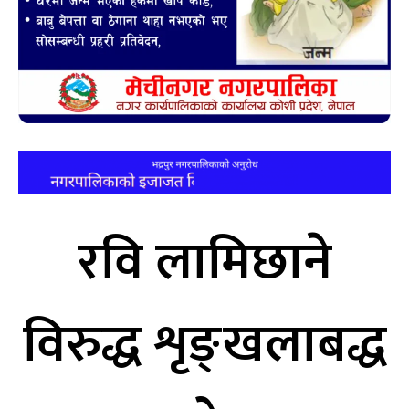
रवि लामिछाने
विरुद्ध शृङ्खलाबद्ध