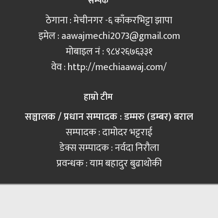
सम्पर्क
ठेगाना : मेचीनगर -६ काँकरभिट्टा झापा
इमेल :
aawajmechi2073@gmail.com
मोबाइल नं‍ : ९८४२६७६३३१
वेव : http://mechiaawaj.com/
हाम्रो टीम
सञ्चालक / प्रधान सम्पादक : डम्मरु (डम्बर) बराल
सम्पादक : दामोदर भट्टराई
डेक्स सम्पादक : नर्वदा निरौला
प्रवन्धक : याम बहादुर बुढाथोकी