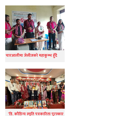
चारआलीमा जेसीजको महाकुम्भ हुँदै
‘डि. कौडिन्य स्मृति पत्रकारिता पुरस्कार