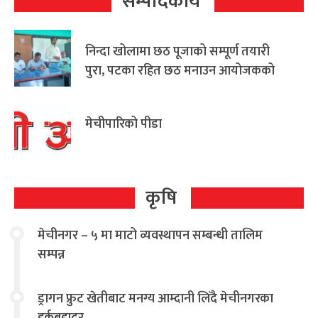
सम्पादकीय
निन्दा खोलामा छठ पूजाको सम्पूर्ण तयारी
पुरा, पटका रहित छठ मनाउन आयोजकको
आग्रह
मेचीपारिको पीडा
कृषि
मेचीनगर – ५ मा माटो व्यवस्थापन सम्बन्धी तालिम
सम्पन्न
ड्रागन फ्रुट खेतीबाट मनग्य आम्दानी लिँदै मेचीनगरका
हर्कबहादुर