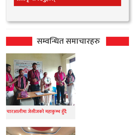
सम्वन्धित समाचारहरु
चारआलीमा जेसीजको महाकुम्भ हुँदै