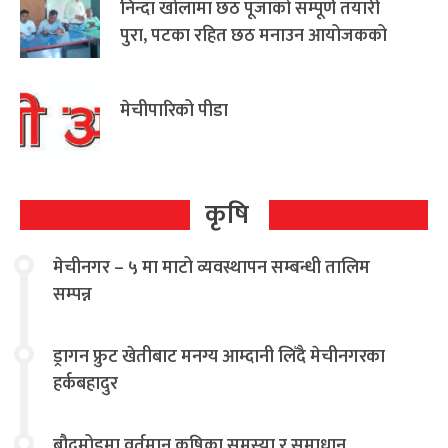
निन्दा खोलामा छठ पूजाको सम्पूर्ण तयारी
पुरा, पटका रहित छठ मनाउन आयोजकको
आग्रह
मेचीपारिको पीडा
कृषि
मेचीनगर – ५ मा माटो व्यवस्थापन सम्बन्धी तालिम
सम्पन्न
ड्रागन फ्रुट खेतीबाट मनग्य आम्दानी लिँदै मेचीनगरका
हर्कबहादुर
बौद्वमोडमा वर्तमान कृषिका समस्या र समाधान