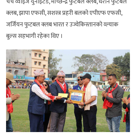
चर्च व्वाइज युनाइटेड, मच्छिन्द्र फुटबल क्लब, धरान फुटबल
क्लब, झापा एफसी, सशस्त्र प्रहरी बलको एपीएफ एफसी,
जर्जियन फुटबल क्लब भारत र उज्वेकिस्तानको व्ल्याक
बुल्स सहभागी रहेका थिए ।