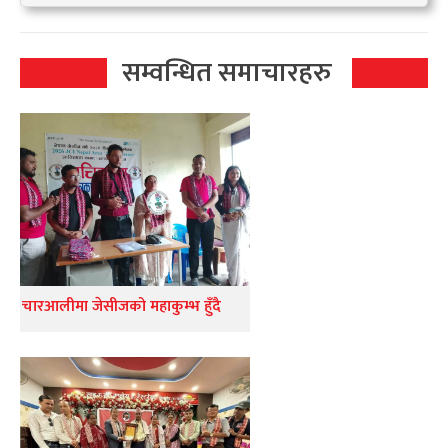
सम्वन्धित समाचारहरु
चारआलीमा जेसीजको महाकुम्भ हुँदै