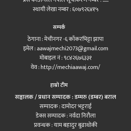
स्थायी लेखा नम्बर : ६०७९२६४१५
सम्पर्क
ठेगाना : मेचीनगर -६ काँकरभिट्टा झापा
इमेल :
aawajmechi2073@gmail.com
मोबाइल नं‍ : ९८४२६७६३३१
वेव : http://mechiaawaj.com/
हाम्रो टीम
सञ्चालक / प्रधान सम्पादक : डम्मरु (डम्बर) बराल
सम्पादक : दामोदर भट्टराई
डेक्स सम्पादक : नर्वदा निरौला
प्रवन्धक : याम बहादुर बुढाथोकी