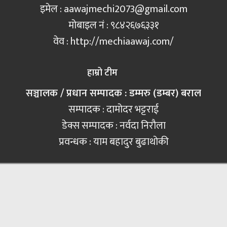
इमेल :
aawajmechi2073@gmail.com
मोबाइल नं‍ : ९८४२६७६३३१
वेव : http://mechiaawaj.com/
हाम्रो टीम
सञ्चालक / प्रधान सम्पादक : डम्मरु (डम्बर) बराल
सम्पादक : दामोदर भट्टराई
डेक्स सम्पादक : नर्वदा निरौला
प्रवन्धक : याम बहादुर बुढाथोकी