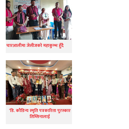
चारआलीमा जेसीजको महाकुम्भ हुँदै
‘डि. कौडिन्य स्मृति पत्रकारिता पुरस्कार
तिम्सिनालाई