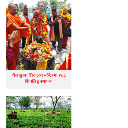
घैलाडुब्बा शिवालय मन्दिरमा १०८
शिवलिङ्ग स्थापना